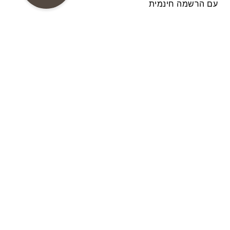
עם הרשמה חינמית
צור קשר
Amathus Area P.O. Box 54500, 3724 Limassol
CYPRUS
Fax: +357-25634588
,
Tel.: +357-25634333
E-mail: info@grandresort.leonardohotelscyprus.com
FOLLOW US