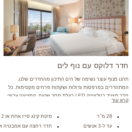
חדר דלוקס עם נוף לים
תהנו מנוף עוצר נשימה של הים התיכון מהחדרים שלנו,
המתהדרים במרפסות גדולות ושקתות פרחים מקסימות. כל
חדר מצויד בטלוויזיה LED בעלת מסך שטוח, המציעה ערוצי
קרא עוד
סרטים בלוויין עם גישה מלאה, מיני בר ואמצעים להכנת תה
וקפה. לנוחיותכם יש גם מייבש שיער ואינטרנט אלחוטי חינם,
28 מ"ר
מיטת קינג סייז אחת או 2 מיטות טווין
מה שמבטיח שהשהייה שלכם תהיה נוחה וחלקה.
עד ל-3 אנשים
חדר רחצה עם אמבטיה א