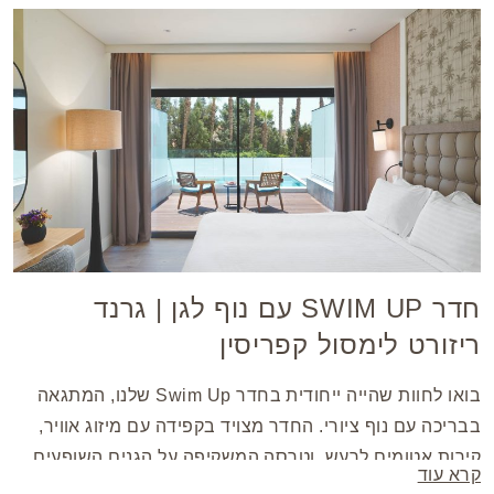
חדר SWIM UP עם נוף לגן | גרנד
ריזורט לימסול קפריסין
בואו לחוות שהייה ייחודית בחדר Swim Up שלנו, המתגאה
בבריכה עם נוף ציורי. החדר מצויד בקפידה עם מיזוג אוויר,
קירות אטומים לרעש, וטרסה המשקיפה על הגנים השופעים.
קרא עוד
כמו כן, החדר כולל חדר רחצה פרטי המצויד בתא מקלחת