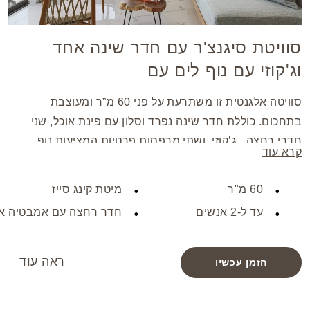
סוויטת סיגנצ'ר עם חדר שינה אחד
וג'קוזי עם נוף לים עם
סוויטה אלגנטית זו משתרעת על פני 60 מ”ר ומעוצבת
בתחכום. כוללת חדר שינה נפרד וסלון עם פינת אוכל, שני
חדרי רחצה , ג’קוזי, ושתי מרפסות פרטיות המציעות נוף
קרא עוד
פנורמי של הבריכה והים. הפנים מעוטרות בריהוט עץ אלון
מסוגנן שיוצר אווירה יוקרתית. עבור בידור ונוחות, הסוויטה
60 מ"ר
מיטת קינג סייז
מצוידת במערכת סאונד, טלוויזיית LED בגודל 42 אינץ’
עד ל-2 אנשים
חדר רחצה עם אמבטיה א
וכספת בגודל לפטופ, המבטיחה שהות נוחה ובלתי נשכחת.
ראה עוד
הזמן עכשיו