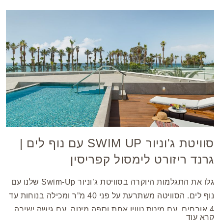
סוויטת ג'וניור SWIM UP עם נוף לים |
גרנד ריזורט לימסול קפריסין
גלו את התגלמות היוקרה בסוויטת ג’וניור Swim-Up שלנו עם
נוף לים. הסוויטה משתרעת על פני 40 מ”ר ומכילה בנוחות עד
4 אורחים, עם מיטת טווין אחת וספה מיטה. עם גישה ישירה
קרא עוד