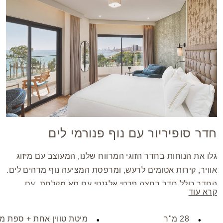
חדר סופיריור עם נוף פנורמי לים
גלו את הנוחות בחדר הזוגי המרווח שלנו, המעוצב עם מיזוג
אוויר, קירות אטומים לרעש, ומרפסת המציעה נוף מדהים לים.
החדר כולל חדר רחצה פרטי אלגנטי עם תא מקלחת. עם
קרא עוד
מיטה אחת, החדר אידיאלי עבור מטיילים בודדים או זוגות
שמחפשים מקום שליו לשהייה בלתי נשכחת.
28 מ"ר
מיטת טווין אחת + ספת מ