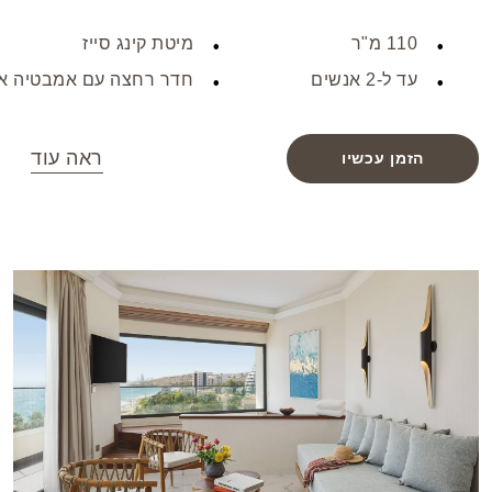
מקלחת נפרד, כולם מודגשים עם ריהוט מעצבים. בעת
110 מ"ר
מיטת קינג סייז
הגעתכם, תתקבלו בברכה עם בקבוק שמפניה, מתאבנים,
עד ל-2 אנשים
חדר רחצה עם אמבטיה א
פטיפורים ופירות טריים, ותהנו מהצעות פירות יומיות לאחר
מכן. סוויטה מפוארת זו מעוצבת באופן בלעדי עבור שני
מבוגרים, ומציעה רמה ללא תחרות של נוחות ואלגנטיות.
ראה עוד
הזמן עכשיו