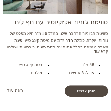
סוויטת ג'וניור אקזקיוטיב עם נוף לים
סוויטת הג’וניור הרחבה שלנו בגודל 56 מ”ר היא מפלט של
נוחות ויוקרה. כוללת חדר גדול עם מיטת קינג סייז ופינת
ישיבה מזמינה בחלל פתוח עם ספת מיטה, כורסאות ושולחן
קרא עוד
קפה. הסוויטה מצוידת בטלוויזיית LED בגודל 42 אינץ’ וכספת
דיגיטלית למחשב נייד. יש בה מרפסת גדולה המרוהטת
56 מ"ר
מיטת קינג סייז
ביצירות עץ, המציעה עיצוב קלאסי ונוף מדהים לים. סוויטה זו
עד ל- 3 אנשים
מקלחת
מיועדת לאירוח של עד 3 מבוגרים, ומבטיחה שהייה יוקרתית
ושלווה.
ראה עוד
הזמן עכשיו