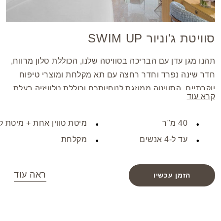
סוויטת ג'וניור SWIM UP
תהנו מגן עדן עם הבריכה בסוויטה שלנו, הכוללת סלון מרווח,
חדר שינה נפרד וחדר רחצה עם תא מקלחת ומוצרי טיפוח
יוקרתיים. הסוויטה ממוזגת לנוחיותכם וכוללת טלוויזיה בעלת
קרא עוד
מסך שטוח, מיני בר ואמצעים להכנת תה/קפה, הכול עטוף
בנוף שליו לגן. הסוויטה מתאימה לשהייה נוחה של עד 4
40 מ"ר
מיטת טווין אחת + מיטת ק
אורחים.
עד ל-4 אנשים
מקלחת
ראה עוד
הזמן עכשיו