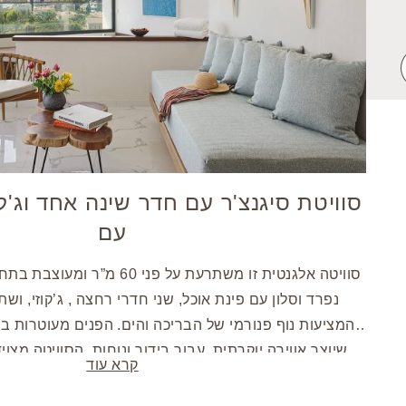
סוויטת סיגנצ'ר עם חדר שינה אחד וג'קו
עם
סוויטה אלגנטית זו משתרעת על פני 0
נפרד וסלון עם פינת אוכל, שני חדרי רחצה , ג’קוזי, וש
המציעות נוף פנורמי של הבריכה והים. הפנים מעוטרות ברי
שיוצר אווירה יוקרתית. עבור בידור ונוחות, הסוויטה מצ
קרא עוד
נשכחת.