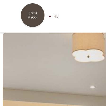
הזמן 
HE
עכשיו