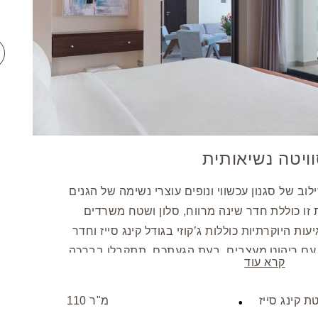
ויטה נשיאותית
וב של סגנון עכשווי ונופים עוצרי נשימה של הגנים
 זו כוללת חדר שינה מרווח, סלון ושטח משרדים
ות היוקרתיות כוללות ג’קוזי בגודל קינג סייז וחדר
עם ריהוט מעצבים. בעת הגעתכם, תתקבלו בברכה
קרא עוד
, פטיפורים ופירות טריים, ותהנו מהצעות פירות
וארת זו מעוצבת באופן בלעדי עבור שני מבוגרים,
ת קינג סייז
110 מ"ר