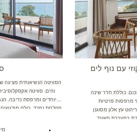
זי עם נוף לים
סו
הסוויטה הנשיאותית מציגה שיל
והים. סוויטה אקסקלוסיבית
6 מ”ר ומעוצבת בתחכום. כוללת חדר שינה
מיוחדים ומרפסת נדיבה. הנגיע
תי מרפסות פרטיות
מקלחת נפרד, כולם מודגשים 
הוט עץ אלון מסוגנן
עם בקבוק שמפניה, מתאבנים
וידת במערכת סאונד,
יומיות לאחר מכן. סוויטה מפ
טלוויזיית LED בגודל 42 אינץ’ וכספת בגודל לפטופ, המבטיחה שהות נוחה ובלתי
מיט
ומציעה רמה ללא תחרות של נוחות ואלגנטיות.