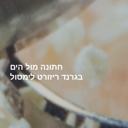
חתונה מול הים
בגרנד ריזורט לימסול