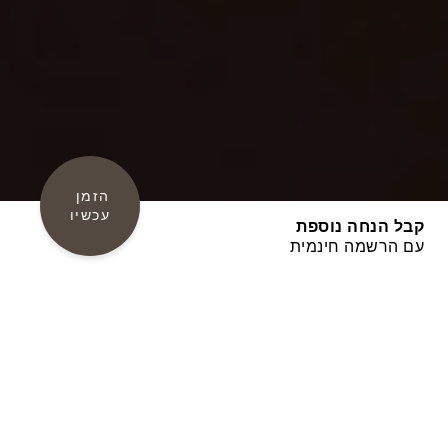
הזמן 
עכשיו
קבל הנחה נוספת
עם הרשמה חינמית
ברוכים הבאים לספא Oasis by Aegeo
Spas, החוויה המרגיעה והמרעננת
שלכם. הספא מעוצב בהשראת היופי
הטבעי והמרכיבים המקומיים של ארץ
יוון. ממוקם בלב מלון גרנד ריזורט