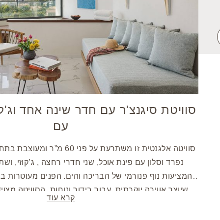
סוויטת סיגנצ'ר עם חדר שינה אחד וג'קו
עם
סוויטה אלגנטית זו משתרעת על פני 0
נפרד וסלון עם פינת אוכל, שני חדרי רחצה , ג’קוזי, וש
המציעות נוף פנורמי של הבריכה והים. הפנים מעוטרות ברי
שיוצר אווירה יוקרתית. עבור בידור ונוחות, הסוויטה מצ
קרא עוד
נשכחת.