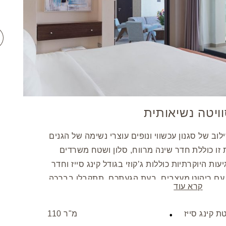
ויטה נשיאותית
וב של סגנון עכשווי ונופים עוצרי נשימה של הגנים
 זו כוללת חדר שינה מרווח, סלון ושטח משרדים
ות היוקרתיות כוללות ג’קוזי בגודל קינג סייז וחדר
עם ריהוט מעצבים. בעת הגעתכם, תתקבלו בברכה
קרא עוד
, פטיפורים ופירות טריים, ותהנו מהצעות פירות
וארת זו מעוצבת באופן בלעדי עבור שני מבוגרים,
ת קינג סייז
110 מ"ר