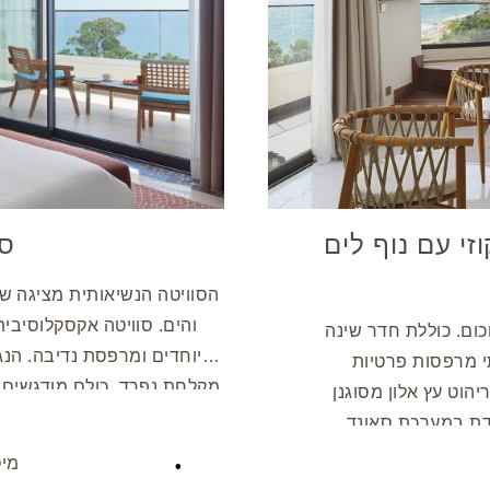
זי עם נוף לים
סו
הסוויטה הנשיאותית מציגה שיל
והים. סוויטה אקסקלוסיבית
6 מ”ר ומעוצבת בתחכום. כוללת חדר שינה
מיוחדים ומרפסת נדיבה. הנגיע
תי מרפסות פרטיות
מקלחת נפרד, כולם מודגשים 
הוט עץ אלון מסוגנן
עם בקבוק שמפניה, מתאבנים
וידת במערכת סאונד,
יומיות לאחר מכן. סוויטה מפ
טלוויזיית LED בגודל 42 אינץ’ וכספת בגודל לפטופ, המבטיחה שהות נוחה ובלתי
מיט
ומציעה רמה ללא תחרות של נוחות ואלגנטיות.