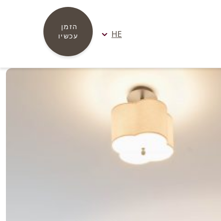
הזמן 
HE
עכשיו