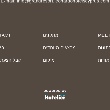
E-mail: info@grandresort.leonardohotelscyprus.com
MEET
מתקנים
TACT
תונות
מבצעים מיוחדים
בי
אודות
מיקום
קבל הצעת 